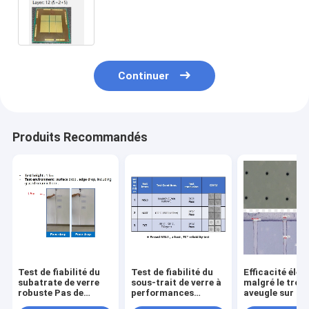
épaisseur de verre 700 μM
Continuer
Produits Recommandés
Test de fiabilité du
Test de fiabilité du
Efficacité élev
subatrate de verre
sous-trait de verre à
malgré le trou 
robuste Pas de
performances
aveugle sur le 
fissures de verre
fiables -
35um pour les