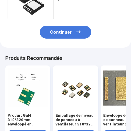
combustion interne
Continuer
Produits Recommandés
Produit GaN
Emballage de niveau
Enveloppe de n
310*320mm
de panneau à
de panneau à
enveloppé en
ventilateur 310*320
ventilateur 31
panneau de
mm (FOPLP)
mm (FOPLP)