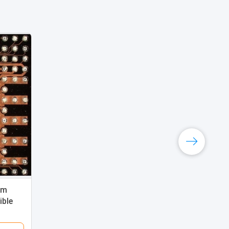
mm
ible