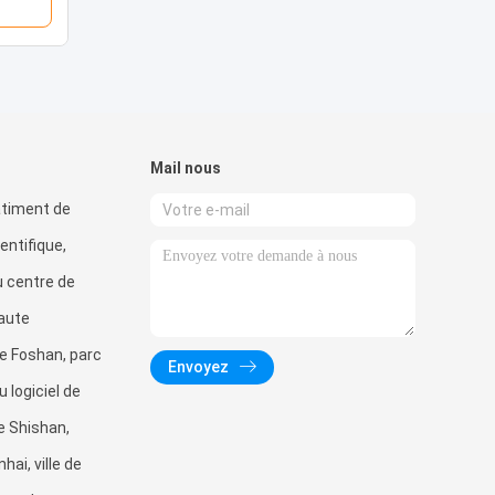
Mail nous
âtiment de
entifique,
u centre de
haute
e Foshan, parc
Envoyez
u logiciel de
de Shishan,
hai, ville de