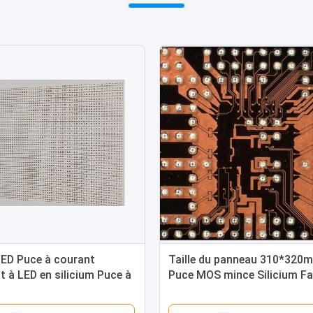
LED Puce à courant
Taille du panneau 310*320
 à LED en silicium Puce à
Puce MOS mince Silicium Fa
 constant à LED 0,4
consommation d'énergie
55 mm*0,20 mm