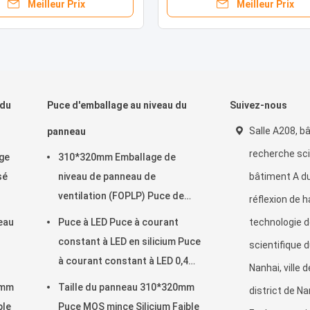
Meilleur Prix
Meilleur Prix
 du
Puce d'emballage au niveau du
Suivez-nous
Salle A208, b
panneau
recherche sci
ge
310*320mm Emballage de
sé
niveau de panneau de
bâtiment A d
ventilation (FOPLP) Puce de
réflexion de 
résistance ((Silicone)
eau
Puce à LED Puce à courant
technologie d
constant à LED en silicium Puce
scientifique d
à courant constant à LED 0,4
Nanhai, ville 
mm*0,555 mm*0,20 mm
 mm
Taille du panneau 310*320mm
district de Nan
ble
Puce MOS mince Silicium Faible