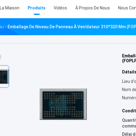
 La Maison
Produits
Vidéos
À Propos De Nous
Nous Con
au
Emballage De Niveau De Panneau À Ventilateur 310*320 Mm (FO
Emball
(FOPL
Détails
Lieu d'o
Nom de
Numéro
Condit
Quanti
comma
Délai d