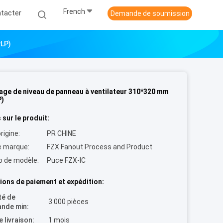
French
tacter
Demande de soumission
PLP)
age de niveau de panneau à ventilateur 310*320 mm
P)
 sur le produit:
rigine:
PR CHINE
 marque:
FZX Fanout Process and Product
 de modèle:
Puce FZX-IC
ions de paiement et expédition:
té de
3 000 pièces
nde min:
e livraison:
1 mois