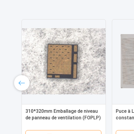
310*320mm Emballage de niveau
Puce à 
de panneau de ventilation (FOPLP)
constant
Puce de résistance ((Silicone)
courant
mm*0,5