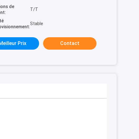
ions de
T/T
nt:
té
Stable
ovisionnement:
Meilleur Prix
Contact