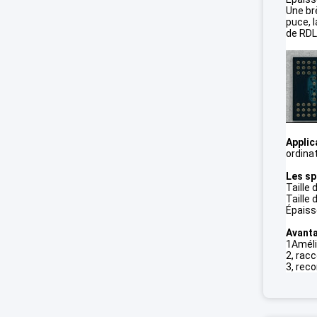
Une br
puce, 
de RDL,
Applic
ordina
Les sp
Taille
Taille
Épaiss
Avanta
1Améli
2, racc
3, rec