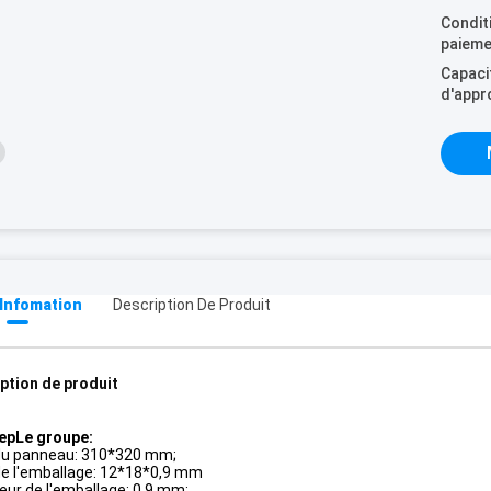
Condit
paieme
Capaci
d'appr
 Infomation
Description De Produit
ption de produit
e
p
Le groupe:
 du panneau: 310*320 mm;
 de l'emballage: 12*18*0,9 mm
eur de l'emballage: 0,9 mm;