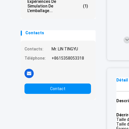
Expériences De
Simulation De
(1)
L'emballage...
Contacts
Contacts:
Mr. LIN TINGYU
Téléphone:
+8615358053318
Détail
Contact
Descri
Décrir
Taille
Taille
Épaiss